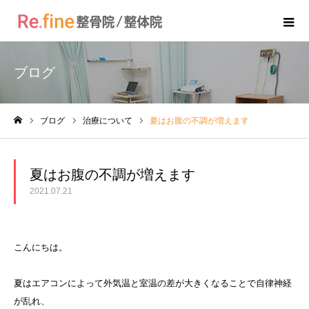
ブログ
ブログ
治療について
夏はお腹の不調が増えます
ホーム
夏はお腹の不調が増えます
2021.07.21
こんにちは。
夏はエアコンによって外気温と室温の差が大きくなることで自律神経
が乱れ、