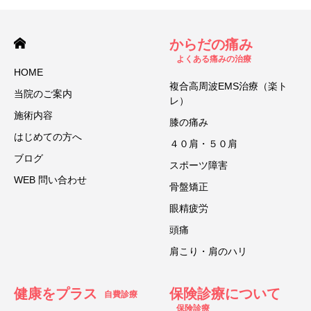
からだの痛み
よくある痛みの治療
HOME
複合高周波EMS治療（楽ト
当院のご案内
レ）
施術内容
膝の痛み
はじめての方へ
４０肩・５０肩
ブログ
スポーツ障害
WEB 問い合わせ
骨盤矯正
眼精疲労
頭痛
肩こり・肩のハリ
健康をプラス
保険診療について
自費診療
保険診療