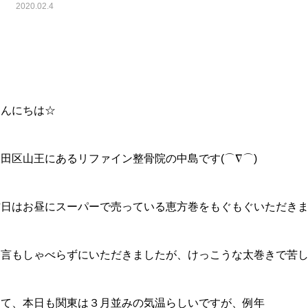
2020.02.4
こんにちは☆
田区山王にあるリファイン整骨院の中島です(⌒∇⌒)
日はお昼にスーパーで売っている恵方巻をもぐもぐいただきました
言もしゃべらずにいただきましたが、けっこうな太巻きで苦しかっ
さて、本日も関東は３月並みの気温らしいですが、例年