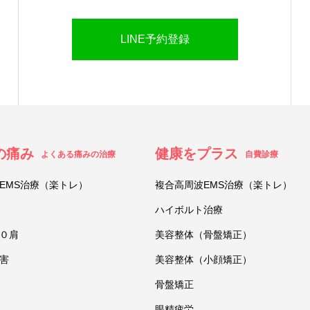
LINE予約登録
の痛み
健康をプラス
よくある痛みの治療
自費診療
EMS治療（楽トレ）
複合高周波EMS治療（楽トレ）
ハイボルト治療
０肩
美容整体（骨盤矯正）
害
美容整体（小顔矯正）
骨盤矯正
眼精疲労