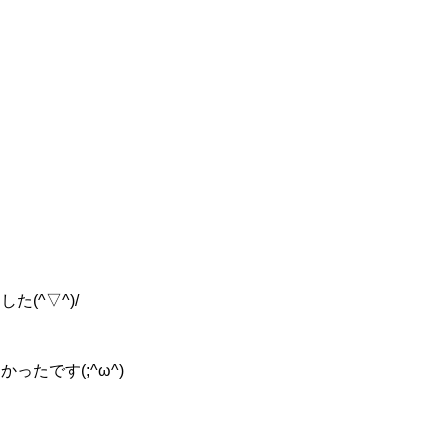
(^▽^)/
たです(;^ω^)