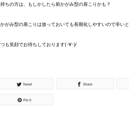
お持ちの方は、もしかしたら前かがみ型の肩こりかも？
前かがみ型の肩こりは放っておいても長期化しやすいので辛い
つも笑顔でお待ちしております(･∀･)/
Tweet
Share
Pin it