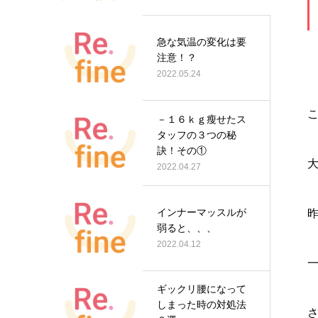
急な気温の変化は要
注意！？
2022.05.24
－１６ｋｇ瘦せたス
タッフの３つの秘
訣！その①
大
2022.04.27
インナーマッスルが
昨
弱ると、、、
2022.04.12
一
ギックリ腰になって
しまった時の対処法