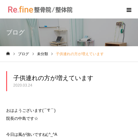
ブログ
ブログ
未分類
子供連れの方が増えています
ホーム
子供連れの方が増えています
2020.03.24
おはようございます(⌒∇⌒)
院長の中島です☆
今日は風が強いですね(;^_^A